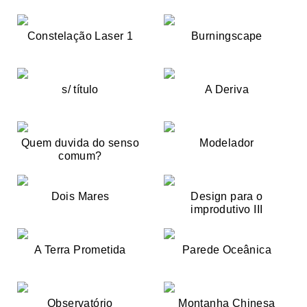
Constelação Laser 1
Burningscape
s/ título
A Deriva
Quem duvida do senso
Modelador
comum?
Dois Mares
Design para o
improdutivo III
A Terra Prometida
Parede Oceânica
Observatório
Montanha Chinesa