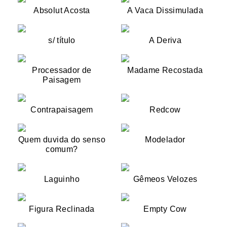
Absolut Acosta
A Vaca Dissimulada
s/ título
A Deriva
Processador de
Madame Recostada
Paisagem
Contrapaisagem
Redcow
Quem duvida do senso
Modelador
comum?
Laguinho
Gêmeos Velozes
Figura Reclinada
Empty Cow